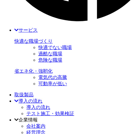
サービス
快適な職場づくり
快適でない職場
過酷な職場
危険な職場
省エネ化・強靭化
電気代の高騰
可動率が低い
取扱製品
導入の流れ
導入の流れ
テスト施工・効果検証
企業情報
会社案内
経営理念