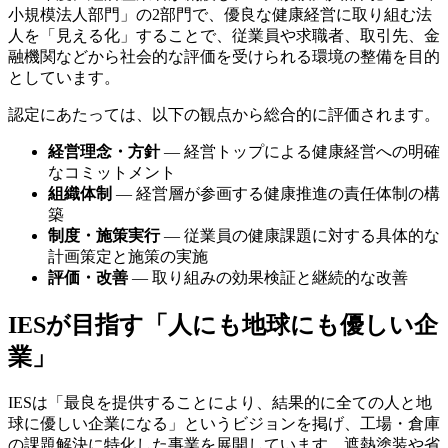
小規模法人部門」の2部門で、優良な健康経営に取り組む法
人を「見える化」することで、従業員や求職者、取引先、金
融機関などから社会的な評価を受けられる環境の整備を目的
としています。
認定にあたっては、以下の観点から総合的に評価されます。
経営理念・方針
— 経営トップによる健康経営への明確
なコミットメント
組織体制
— 経営層が参画する健康推進の責任体制の構
築
制度・施策実行
— 従業員の健康課題に対する具体的な
計画策定と施策の実施
評価・改善
— 取り組みの効果検証と継続的な改善
IESが目指す「人にも地球にも優しい企
業」
IESは「最良を提供することにより、結果的に全ての人と地
球に優しい企業になる」というビジョンを掲げ、工場・倉庫
の課題解決に特化した事業を展開しています。遮熱塗装や省