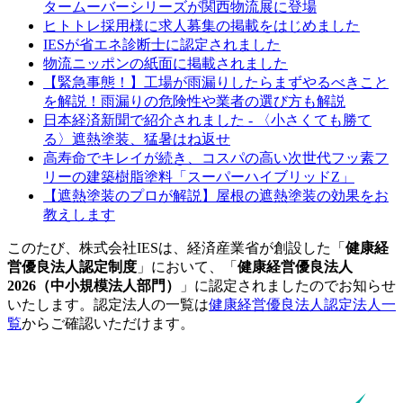
タームーバーシリーズが関西物流展に登場
ヒトトレ採用様に求人募集の掲載をはじめました
IESが省エネ診断士に認定されました
物流ニッポンの紙面に掲載されました
【緊急事態！】工場が雨漏りしたらまずやるべきこと
を解説！雨漏りの危険性や業者の選び方も解説
日本経済新聞で紹介されました - 〈小さくても勝て
る〉遮熱塗装、猛暑はね返せ
高寿命でキレイが続き、コスパの高い次世代フッ素フ
リーの建築樹脂塗料「スーパーハイブリッドZ」
【遮熱塗装のプロが解説】屋根の遮熱塗装の効果をお
教えします
このたび、株式会社IESは、経済産業省が創設した「
健康経
営優良法人認定制度
」において、「
健康経営優良法人
2026（中小規模法人部門）
」に認定されましたのでお知らせ
いたします。認定法人の一覧は
健康経営優良法人認定法人一
覧
からご確認いただけます。