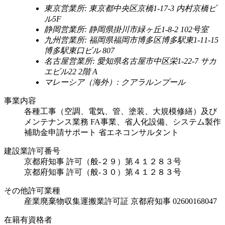
東京営業所: 東京都中央区京橋1-17-3 内村京橋ビ
ル5F
静岡営業所: 静岡県掛川市緑ヶ丘1-8-2 102号室
九州営業所: 福岡県福岡市博多区博多駅東1-11-15
博多駅東口ビル 807
名古屋営業所: 愛知県名古屋市中区栄1-22-7 サカ
エビル22 2階 A
マレーシア（海外）: クアラルンプール
事業内容
各種工事（空調、電気、管、塗装、大規模修繕）及び
メンテナンス業務 FA事業、省人化設備、システム製作
補助金申請サポート 省エネコンサルタント
建設業許可番号
京都府知事 許可（般-２９）第４１２８３号
京都府知事 許可（般-３０）第４１２８３号
その他許可業種
産業廃棄物収集運搬業許可証 京都府知事 02600168047
在籍有資格者