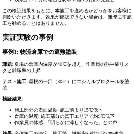
この検証結果をもとに、本施工を進めるかどうかをお客様に
判断いただきます。効果が確認できない場合は、無理に本施
工を勧めることはありません。
実証実験の事例
事例1: 物流倉庫での遮熱塗装
課題
: 夏場の倉庫内温度が40℃を超え、作業員の熱中症リス
クと離職率の上昇
テスト施工
: 屋根の一部（30㎡）にエシカルプロクールを塗
装
検証結果
:
施工部分の表面温度: 施工前より15℃低下
倉庫内温度: 施工部分の真下エリアで約5℃低下
作業員の体感: 「明らかに涼しくなった」との声
結果
: 全体施工を決定。施工後、離職率が前年比30%改善