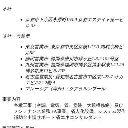
本社
京都市下京区永原町153-9 京都エステイト第一ビ
ル 3F
支社・営業所
東京営業所: 東京都中央区京橋1-17-3 内村京橋ビ
ル5F
静岡営業所: 静岡県掛川市緑ヶ丘1-8-2 102号室
九州営業所: 福岡県福岡市博多区博多駅東1-11-15
博多駅東口ビル 807
名古屋営業所: 愛知県名古屋市中区栄1-22-7 サカ
エビル22 2階 A
マレーシア（海外）: クアラルンプール
事業内容
各種工事（空調、電気、管、塗装、大規模修繕）及び
メンテナンス業務 FA事業、省人化設備、システム製作
補助金申請サポート 省エネコンサルタント
建設業許可番号