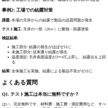
事例2: 工場での結露対策
課題
: 冬場の天井からの結露で製品の品質問題が発生
テスト施工
: 天井の一部（20㎡）に断熱・防露塗装
検証結果
:
施工部分: 結露の発生がほぼゼロに
未施工部分: 従来通り結露が発生
温度測定: 天井表面温度が3〜4℃上昇し、結露点を上回
る
結果
: 全体施工を実施。結露による製品不良がゼロに
よくある質問
Q1. テスト施工は本当に無料ですか？
はい、完全無料です。材料費・施工費・測定費用など、すべ